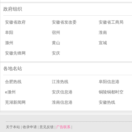
政府组织
安徽省政府
安徽省发改委
安徽省工商局
阜阳
宿州
淮南
滁州
黄山
宣城
安徽先锋网
安庆
各地名站
合肥热线
江淮热线
阜阳信息港
e滁州
安庆信息港
铜陵铜都时空
芜湖新闻网
淮南信息港
安徽热线
关于本站
|
收录申请
|
意见反馈
|
广告联系
|