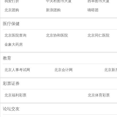
我爱打折
中关村图书大厦
西单图书大厦
北京团购
新浪团购
嘀嗒团
医疗保健
北京医院查询
北京协和医院
北京同仁医院
金象大药房
教育
北京人事考试网
北京会计网
北京新
彩票证券
北京福利彩票
北京体育彩票
论坛交友