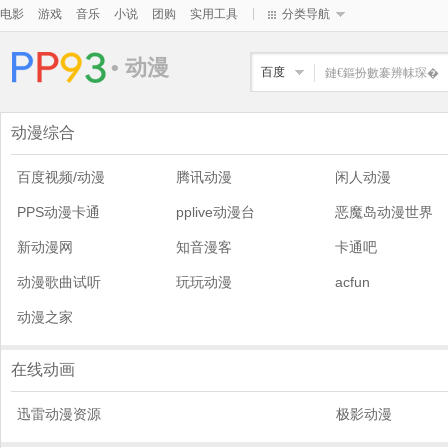
|
电影
游戏
音乐
小说
团购
实用工具
分类导航
• 动漫
百度
动漫综合
百度视频/动漫
腾讯动漫
闲人动漫
PPS动漫卡通
pplive动漫台
恶魔岛动漫世界
新动漫网
知音漫客
卡通吧
动漫歌曲试听
玩玩动漫
acfun
动漫之家
在线动画
迅雷动漫资源
极影动漫