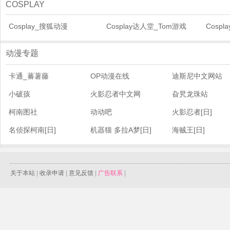
COSPLAY
Cosplay_搜狐动漫
Cosplay达人堂_Tom游戏
Cosp
动漫专题
卡通_蕃薯藤
OP动漫在线
迪斯尼中文网站
小破孩
火影忍者中文网
旮旯龙珠站
柯南图社
动动吧
火影忍者[日]
名侦探柯南[日]
机器猫 多拉A梦[日]
海贼王[日]
关于本站
|
收录申请
|
意见反馈
|
广告联系
|